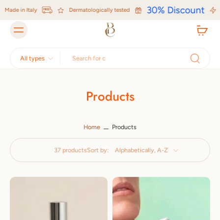
Skip to
30% Discount
e in Italy
content
Dermatologically tested
Talk
All types
Products
Home
Products
37 products
Sort by: