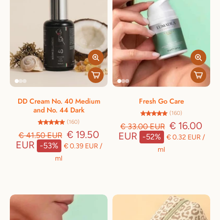
DD Cream No. 40 Medium
Fresh Go Care
and No. 44 Dark
(160)
(160)
€ 16.00
€ 33.00 EUR
€ 19.50
EUR
€ 41.50 EUR
-52%
€ 0.32 EUR
/
EUR
-53%
€ 0.39 EUR
/
ml
ml