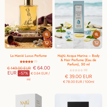
La Manié Luxus Perfume
Najtù Acqua Marina – Body
& Hair Perfume (Eau de
(1)
Parfum), 50 ml
€ 64.00
€ 149.00 EUR
(0)
EUR
-57%
€ 0.64 EUR
/
€ 39.00 EUR
ml
€ 78.00 EUR
/
100ml