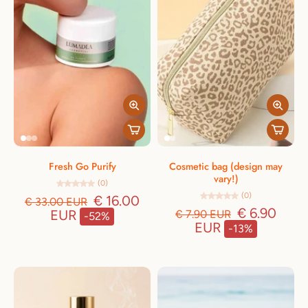
Fresh Go Purify
Cosmetic bag (design may
vary!)
(0)
(0)
€ 16.00
€ 33.00 EUR
€ 6.90
EUR
€ 7.90 EUR
-52%
EUR
-13%