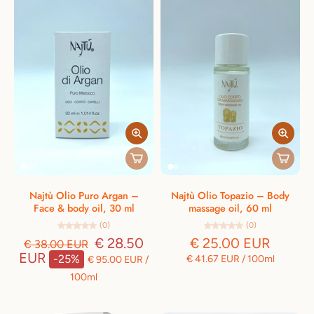
Najtù Olio Puro Argan –
Najtù Olio Topazio – Body
Face & body oil, 30 ml
massage oil, 60 ml
(0)
(0)
€ 28.50
€ 25.00 EUR
€ 38.00 EUR
EUR
-25%
€ 41.67 EUR
/
100ml
€ 95.00 EUR
/
100ml