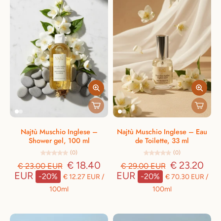
Najtù Muschio Inglese –
Najtù Muschio Inglese – Eau
Shower gel, 100 ml
de Toilette, 33 ml
(0)
(0)
€ 18.40
€ 23.20
€ 23.00 EUR
€ 29.00 EUR
EUR
EUR
-20%
-20%
€ 12.27 EUR
/
€ 70.30 EUR
/
100ml
100ml