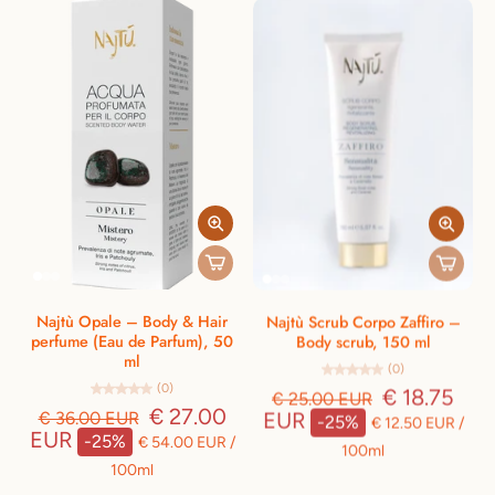
Najtù Opale – Body & Hair
Najtù Scrub Corpo Zaffiro –
perfume (Eau de Parfum), 50
Body scrub, 150 ml
ml
(0)
(0)
€ 18.75
€ 25.00 EUR
€ 27.00
EUR
€ 36.00 EUR
-25%
€ 12.50 EUR
/
EUR
-25%
€ 54.00 EUR
/
100ml
100ml