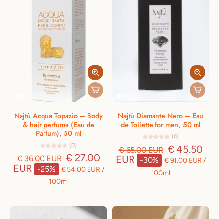
Najtù Acqua Topazio – Body
Najtù Diamante Nero – Eau
& hair perfume (Eau de
de Toilette for men, 50 ml
Parfum), 50 ml
(0)
(0)
€ 45.50
€ 65.00 EUR
€ 27.00
EUR
€ 36.00 EUR
-30%
€ 91.00 EUR
/
EUR
-25%
€ 54.00 EUR
/
100ml
100ml