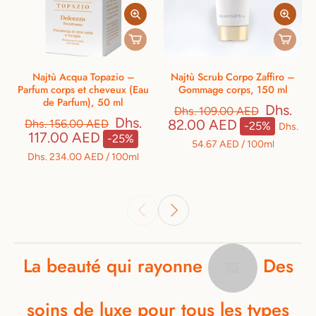
Najtù Acqua Topazio –
Najtù Scrub Corpo Zaffiro –
Parfum corps et cheveux (Eau
Gommage corps, 150 ml
de Parfum), 50 ml
Dhs.
Dhs. 109.00 AED
Dhs.
82.00 AED
Dhs. 156.00 AED
-25%
Dhs.
117.00 AED
-25%
54.67 AED
/
100ml
Dhs. 234.00 AED
/
100ml
La
beauté
qui
rayonne
Des
soins
de
luxe
pour
tous
les
types