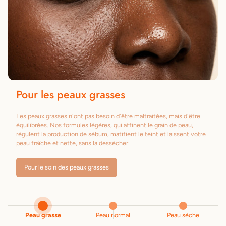
Pour les peaux grasses
Les peaux grasses n'ont pas besoin d'être maltraitées, mais d'être
équilibrées. Nos formules légères, qui affinent le grain de peau,
régulent la production de sébum, matifient le teint et laissent votre
peau fraîche et nette, sans la dessécher.
Pour le soin des peaux grasses
Peau grasse
Peau normal
Peau sèche