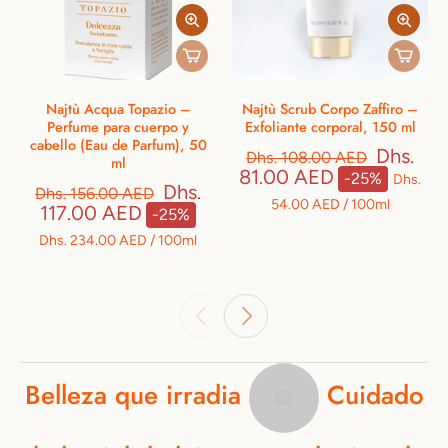
Najtù Acqua Topazio –
Najtù Scrub Corpo Zaffiro –
Perfume para cuerpo y
Exfoliante corporal, 150 ml
cabello (Eau de Parfum), 50
Dhs.
Dhs. 108.00 AED
ml
81.00 AED
-25%
Dhs.
Dhs.
Dhs. 156.00 AED
54.00 AED
/
100ml
117.00 AED
-25%
Dhs. 234.00 AED
/
100ml
Belleza
que
irradia
Cuidado