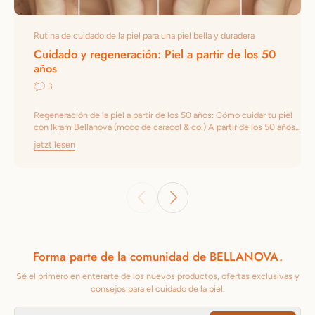
Rutina de cuidado de la piel para una piel bella y duradera
Cuidado y regeneración: Piel a partir de los 50
años
3
Regeneración de la piel a partir de los 50 años: Cómo cuidar tu piel
con Ikram Bellanova (moco de caracol & co.) A partir de los 50 años,
la piel cambia significativamente: la renovación celular se ralentiza,
jetzt lesen
los niveles de colágeno y elastina disminuyen, las reservas de
hidratación disminuyen, y las manchas de la edad y el
adelgazamiento de la piel presentan nuevos desafíos. Con el
cuidado adecuado, puedes abordar estos procesos eficazmente. En
este artículo, explico las necesidades de la piel después de los 50,
los pasos que debe incluir una rutina eficaz y cómo los productos
Ikram Bellanova, especialmente las fórmulas con mucina de caracol,
promueven la regeneración. Por qué la piel necesita un cuidado
especial después de los 50 años Renovación celular más lenta: las
Forma parte de la comunidad de BELLANOVA.
células viejas de la piel permanecen en la superficie durante más
tiempo y la textura parece más opaca. Pérdida de firmeza: Menos
Sé el primero en enterarte de los nuevos productos, ofertas exclusivas y
colágeno y elastina provocan pérdida de volumen, arrugas más
consejos para el cuidado de la piel.
profundas y un contorno facial menos definido. Aumento de la
deshidratación: Los niveles de ácido hialurónico disminuyen en el