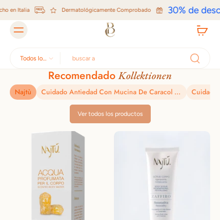
ltar al
30% de descu
en Italia
ontenido
Dermatológicamente Comprobado
Todos los
tipos
Cuidado de la Piel de Lujo y Per
Recomendado
Kollektionen
Najtù
Cuidado Antiedad Con Mucina De Caracol – Hecho En Italia
Ver todos los productos